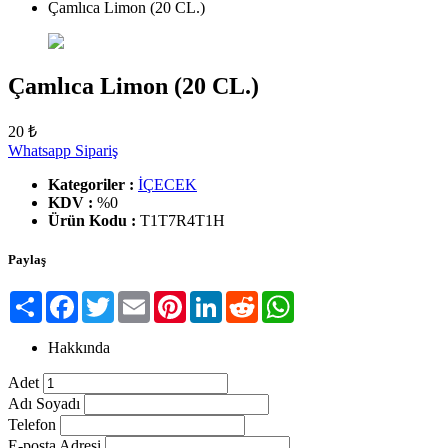
Çamlıca Limon (20 CL.)
Çamlıca Limon (20 CL.)
20 ₺
Whatsapp Sipariş
Kategoriler :
İÇECEK
KDV :
%0
Ürün Kodu :
T1T7R4T1H
Paylaş
Paylaş
Facebook
Twitter
Email
Pinterest
LinkedIn
Reddit
WhatsApp
Hakkında
Adet
Adı Soyadı
Telefon
E-posta Adresi