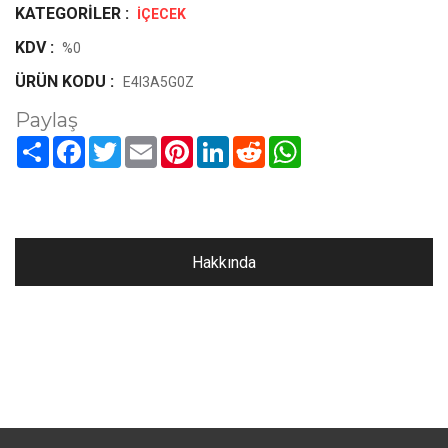
KATEGORILER :
İÇECEK
KDV :
%0
ÜRÜN KODU :
E4I3A5G0Z
Paylaş
Paylaş
Facebook
Twitter
Email
Pinterest
LinkedIn
Reddit
WhatsApp
Hakkında